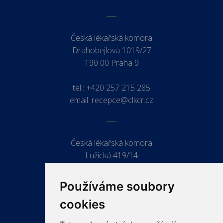
Česká lékařská komora
Drahobejlova 1019/27
190 00 Praha 9
tel.:
+420 257 215 285
email:
recepce@clkcr.cz
Česká lékařská komora
Lužická 419/14
779 00 Olomouc
Používáme soubory
cookies