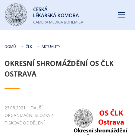
Česká
ČESKÁ
lékařská
LÉKAŘSKÁ KOMORA
komora
CAMERA MEDICA BOHEMICA
DOMŮ
ČLK
AKTUALITY
OKRESNÍ SHROMÁŽDĚNÍ OS ČLK
OSTRAVA
23.08.2021 | DALŠÍ
ORGANIZAČNÍ SLOŽKY /
TISKOVÉ ODDĚLENÍ