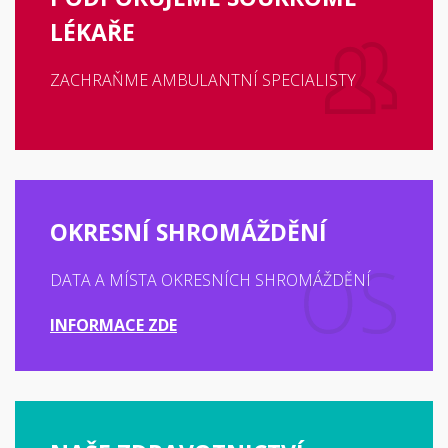
LÉKAŘE
ZACHRAŇME AMBULANTNÍ SPECIALISTY
OKRESNÍ SHROMÁŽDĚNÍ
DATA A MÍSTA OKRESNÍCH SHROMÁŽDĚNÍ
INFORMACE ZDE