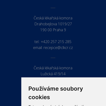
Česká lékařská komora
Drahobejlova 1019/27
190 00 Praha 9
tel.:
+420 257 215 285
email:
recepce@clkcr.cz
Česká lékařská komora
Lužická 419/14
779 00 Olomouc
Používáme soubory
cookies