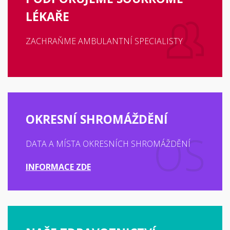
LÉKAŘE
ZACHRAŇME AMBULANTNÍ SPECIALISTY
OKRESNÍ SHROMÁŽDĚNÍ
DATA A MÍSTA OKRESNÍCH SHROMÁŽDĚNÍ
INFORMACE ZDE