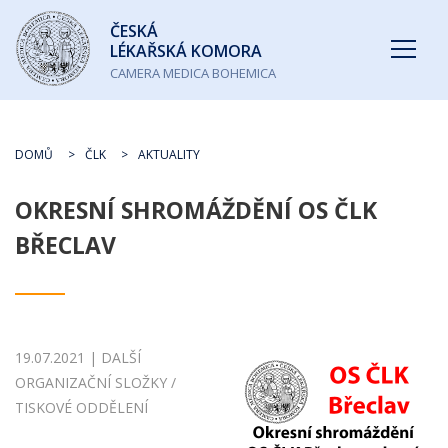
Česká
ČESKÁ
lékařská
LÉKAŘSKÁ KOMORA
komora
CAMERA MEDICA BOHEMICA
DOMŮ
ČLK
AKTUALITY
OKRESNÍ SHROMÁŽDĚNÍ OS ČLK
BŘECLAV
19.07.2021 | DALŠÍ
ORGANIZAČNÍ SLOŽKY /
TISKOVÉ ODDĚLENÍ