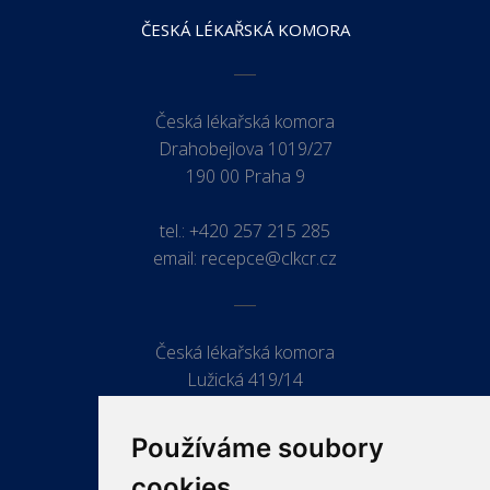
ČESKÁ LÉKAŘSKÁ KOMORA
Česká lékařská komora
Drahobejlova 1019/27
190 00 Praha 9
tel.:
+420 257 215 285
email:
recepce@clkcr.cz
Česká lékařská komora
Lužická 419/14
779 00 Olomouc
Používáme soubory
cookies