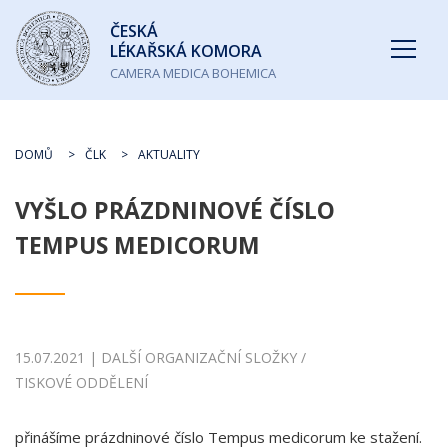
Česká
ČESKÁ
lékařská
LÉKAŘSKÁ KOMORA
komora
CAMERA MEDICA BOHEMICA
DOMŮ
ČLK
AKTUALITY
VYŠLO PRÁZDNINOVÉ ČÍSLO
TEMPUS MEDICORUM
15.07.2021 | DALŠÍ ORGANIZAČNÍ SLOŽKY /
TISKOVÉ ODDĚLENÍ
přinášíme prázdninové číslo Tempus medicorum ke stažení.