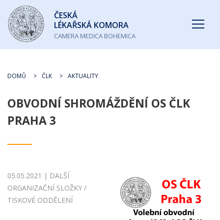
Česká
ČESKÁ
lékařská
LÉKAŘSKÁ KOMORA
komora
CAMERA MEDICA BOHEMICA
DOMŮ
ČLK
AKTUALITY
OBVODNÍ SHROMÁŽDĚNÍ OS ČLK
PRAHA 3
05.05.2021 | DALŠÍ
ORGANIZAČNÍ SLOŽKY /
TISKOVÉ ODDĚLENÍ