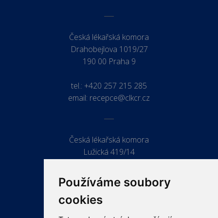
Česká lékařská komora
Drahobejlova 1019/27
190 00 Praha 9
tel.:
+420 257 215 285
email:
recepce@clkcr.cz
Česká lékařská komora
Lužická 419/14
779 00 Olomouc
Používáme soubory
cookies