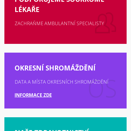
LÉKAŘE
ZACHRAŇME AMBULANTNÍ SPECIALISTY
OKRESNÍ SHROMÁŽDĚNÍ
DATA A MÍSTA OKRESNÍCH SHROMÁŽDĚNÍ
INFORMACE ZDE