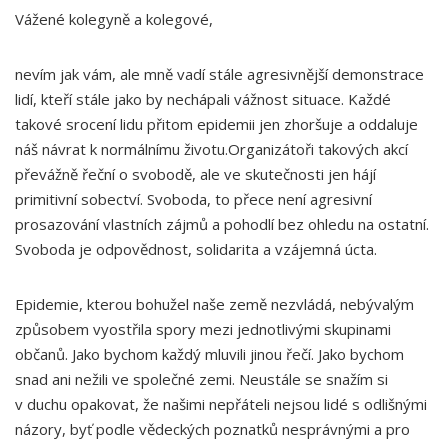
Vážené kolegyně a kolegové,
nevím jak vám, ale mně vadí stále agresivnější demonstrace
lidí, kteří stále jako by nechápali vážnost situace. Každé
takové srocení lidu přitom epidemii jen zhoršuje a oddaluje
náš návrat k normálnímu životu.Organizátoři takových akcí
převážně řeční o svobodě, ale ve skutečnosti jen hájí
primitivní sobectví. Svoboda, to přece není agresivní
prosazování vlastních zájmů a pohodlí bez ohledu na ostatní.
Svoboda je odpovědnost, solidarita a vzájemná úcta.
Epidemie, kterou bohužel naše země nezvládá, nebývalým
způsobem vyostřila spory mezi jednotlivými skupinami
občanů. Jako bychom každý mluvili jinou řečí. Jako bychom
snad ani nežili ve společné zemi. Neustále se snažím si
v duchu opakovat, že našimi nepřáteli nejsou lidé s odlišnými
názory, byť podle vědeckých poznatků nesprávnými a pro