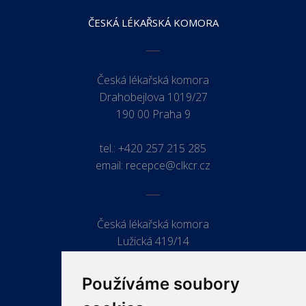
ČESKÁ LÉKAŘSKÁ KOMORA
Česká lékařská komora
Drahobejlova 1019/27
190 00 Praha 9
tel.:
+420 257 215 285
email:
recepce@clkcr.cz
Česká lékařská komora
Lužická 419/14
779 00 Olomouc
Používáme soubory