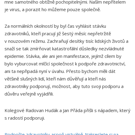
mne samotného obtížně pochopitelnými. Naším nepřítelem
je virus, a porazit ho můžeme pouze společně.
Za normálních okolností by byl čas vyhlásit stávku
zdravotníků, kteří pracují již šestý měsíc nepřetržitě
v nouzovém režimu. Zachraňují desítky tisíc lidských životů a
snaží se tak zmírňovat katastrofální důsledky nezvládnuté
epidemie. Stávka, ale ani jen manifestace, jejímž cílem by
bylo vyburcovat mlčící společnost k podpoře zdravotnictví,
ani ta nepřipadá nyní v úvahu. Přesto bychom měli dát
většině slušných lidí, kteří nám důvěřují a kteří nás
zdravotníky podporují, možnost, aby tuto svoji podporu a
důvěru veřejně vyjádřili.
Kolegové Radovan Hudák a Jan Přáda přišli s nápadem, který
s radostí podporuji.
Podpořte zdravotníky aspoň virtuálně. Nakreslete si na