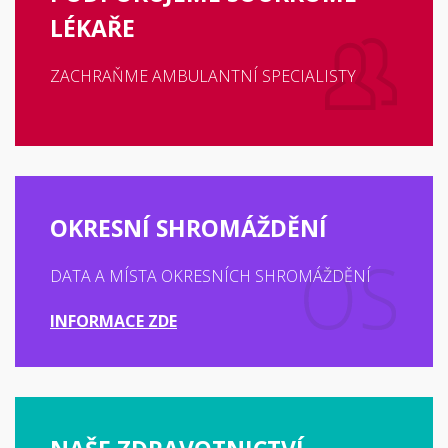
LÉKAŘE
ZACHRAŇME AMBULANTNÍ SPECIALISTY
OKRESNÍ SHROMÁŽDĚNÍ
DATA A MÍSTA OKRESNÍCH SHROMÁŽDĚNÍ
INFORMACE ZDE