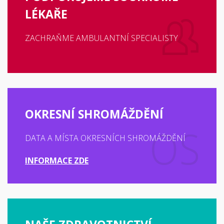
LÉKAŘE
ZACHRAŇME AMBULANTNÍ SPECIALISTY
OKRESNÍ SHROMÁŽDĚNÍ
DATA A MÍSTA OKRESNÍCH SHROMÁŽDĚNÍ
INFORMACE ZDE