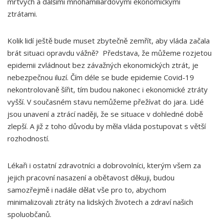
mrtvých a dalšími mnohamiliardovými ekonomickými
ztrátami.
Kolik lidí ještě bude muset zbytečně zemřít, aby vláda začala
brát situaci opravdu vážně? Představa, že můžeme rozjetou
epidemii zvládnout bez závažných ekonomických ztrát, je
nebezpečnou iluzí. Čím déle se bude epidemie Covid-19
nekontrolovaně šířit, tím budou nakonec i ekonomické ztráty
vyšší. V současném stavu nemůžeme přežívat do jara. Lidé
jsou unavení a ztrácí naději, že se situace v dohledné době
zlepší. A již z toho důvodu by měla vláda postupovat s větší
rozhodností.
Lékaři i ostatní zdravotníci a dobrovolníci, kterým všem za
jejich pracovní nasazení a obětavost děkuji, budou
samozřejmě i nadále dělat vše pro to, abychom
minimalizovali ztráty na lidských životech a zdraví našich
spoluobčanů.