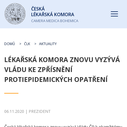
Česká
ČESKÁ
lékařská
LÉKAŘSKÁ KOMORA
komora
CAMERA MEDICA BOHEMICA
DOMŮ
ČLK
AKTUALITY
LÉKAŘSKÁ KOMORA ZNOVU VYZÝVÁ
VLÁDU KE ZPŘÍSNĚNÍ
PROTIEPIDEMICKÝCH OPATŘENÍ
06.11.2020 | PREZIDENT
Česká lékařská komora znovu vyzývá Vládu ČR k okamžitému