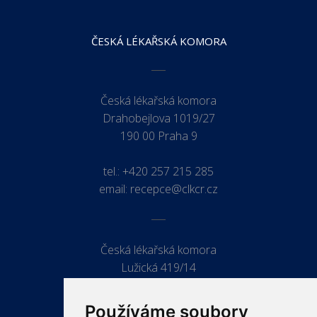
ČESKÁ LÉKAŘSKÁ KOMORA
Česká lékařská komora
Drahobejlova 1019/27
190 00 Praha 9
tel.:
+420 257 215 285
email:
recepce@clkcr.cz
Česká lékařská komora
Lužická 419/14
779 00 Olomouc
Používáme soubory