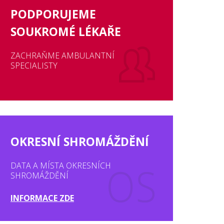
PODPORUJEME
SOUKROMÉ LÉKAŘE
ZACHRAŇME AMBULANTNÍ
SPECIALISTY
OKRESNÍ SHROMÁŽDĚNÍ
DATA A MÍSTA OKRESNÍCH
SHROMÁŽDĚNÍ
INFORMACE ZDE