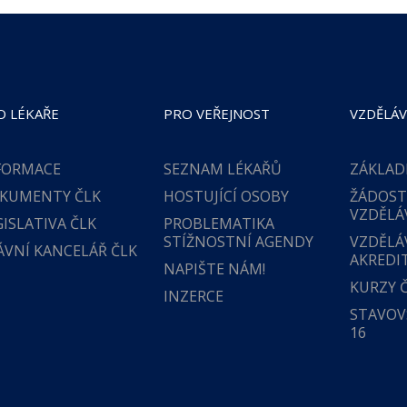
O LÉKAŘE
PRO VEŘEJNOST
VZDĚLÁV
FORMACE
SEZNAM LÉKAŘŮ
ZÁKLAD
KUMENTY ČLK
HOSTUJÍCÍ OSOBY
ŽÁDOST
VZDĚLÁ
GISLATIVA ČLK
PROBLEMATIKA
STÍŽNOSTNÍ AGENDY
VZDĚLÁ
ÁVNÍ KANCELÁŘ ČLK
AKREDI
NAPIŠTE NÁM!
KURZY 
INZERCE
STAVOVS
16