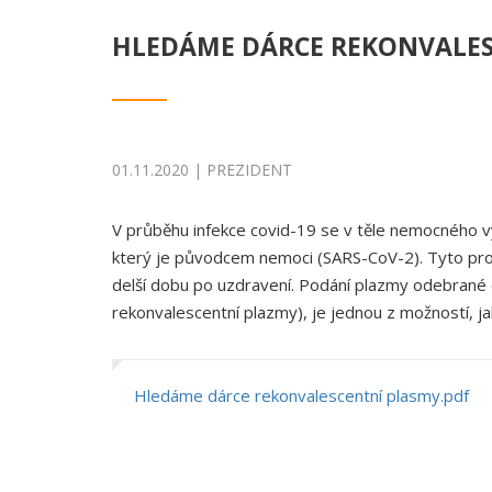
HLEDÁME DÁRCE REKONVALES
01.11.2020 | PREZIDENT
V průběhu infekce covid-19 se v těle nemocného vytv
který je původcem nemoci (SARS-CoV-2). Tyto proti
delší dobu po uzdravení. Podání plazmy odebrané 
rekonvalescentní plazmy), je jednou z možností, jak
Hledáme dárce rekonvalescentní plasmy.pdf