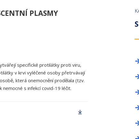
OKRESNÍ SHROMÁŽDĚNÍ
PROFESNÍ BEZÚHONNOST
NAPIŠTE NÁM!
LICENČNÍ KOM
ZAHRANIČNÍ O
K
CENTNÍ PLASMY
DELEGÁTI SJEZDU
KNIHOVNA ZDRAVOTNICKÉ LEGISLATIVY
INZERCE
VĚDECKÁ RAD
TISKOVÉ ODDĚ
S
PRŮKAZ ČLENA ČLK
REGISTR ČLEN
FORMULÁŘE
PROFESNÍ BE
ČLENSKÉ PŘÍSPĚVKY
ČASOPIS TEM
ČASOPIS A WEBOVÉ STRÁNKY ČLK
KANCELÁŘE
ářejí specifické protilátky proti viru,
INZERCE
látky v krvi vyléčené osoby přetrvávají
INZERCE
osobě, která onemocnění prodělala (tzv.
 nemocné s infekcí covid-19 léčit.