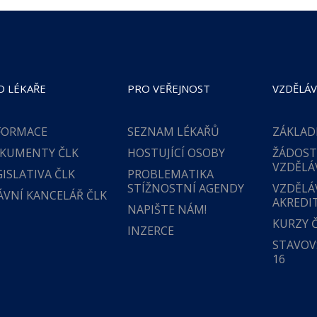
O LÉKAŘE
PRO VEŘEJNOST
VZDĚLÁV
FORMACE
SEZNAM LÉKAŘŮ
ZÁKLAD
KUMENTY ČLK
HOSTUJÍCÍ OSOBY
ŽÁDOST
VZDĚLÁ
GISLATIVA ČLK
PROBLEMATIKA
STÍŽNOSTNÍ AGENDY
VZDĚLÁ
ÁVNÍ KANCELÁŘ ČLK
AKREDI
NAPIŠTE NÁM!
KURZY 
INZERCE
STAVOVS
16