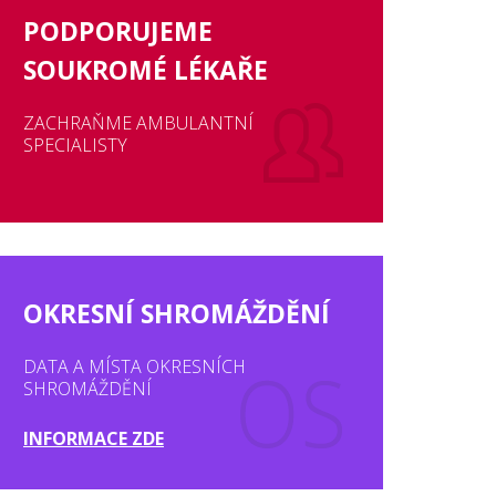
PODPORUJEME
SOUKROMÉ LÉKAŘE
ZACHRAŇME AMBULANTNÍ
SPECIALISTY
OKRESNÍ SHROMÁŽDĚNÍ
DATA A MÍSTA OKRESNÍCH
SHROMÁŽDĚNÍ
INFORMACE ZDE