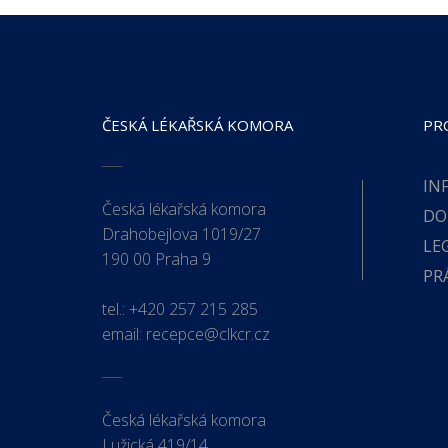
ČESKÁ LÉKAŘSKÁ KOMORA
PR
IN
Česká lékařská komora
DO
Drahobejlova 1019/27
LE
190 00 Praha 9
PR
tel.:
+420 257 215 285
email:
recepce@clkcr.cz
Česká lékařská komora
Lužická 419/14