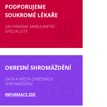
PODPORUJEME
SOUKROMÉ LÉKAŘE
ZACHRAŇME AMBULANTNÍ
SPECIALISTY
OKRESNÍ SHROMÁŽDĚNÍ
DATA A MÍSTA OKRESNÍCH
SHROMÁŽDĚNÍ
INFORMACE ZDE