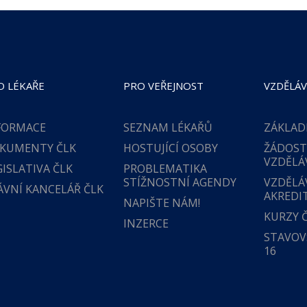
O LÉKAŘE
PRO VEŘEJNOST
VZDĚLÁV
FORMACE
SEZNAM LÉKAŘŮ
ZÁKLAD
KUMENTY ČLK
HOSTUJÍCÍ OSOBY
ŽÁDOST
VZDĚLÁ
GISLATIVA ČLK
PROBLEMATIKA
STÍŽNOSTNÍ AGENDY
VZDĚLÁ
ÁVNÍ KANCELÁŘ ČLK
AKREDI
NAPIŠTE NÁM!
KURZY 
INZERCE
STAVOVS
16