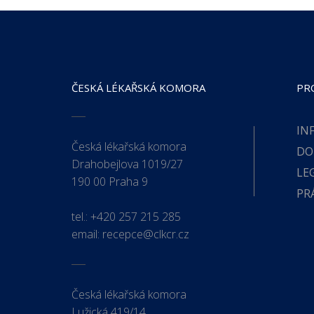
ČESKÁ LÉKAŘSKÁ KOMORA
PR
IN
Česká lékařská komora
DO
Drahobejlova 1019/27
LE
190 00 Praha 9
PR
tel.:
+420 257 215 285
email:
recepce@clkcr.cz
Česká lékařská komora
Lužická 419/14