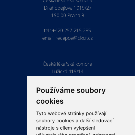
Česká lékařská komora
Drahobejlova 1019/27
190 00 Praha 9
tel.:
+420 257 215 285
email:
recepce@clkcr.cz
Česká lékařská komora
Lužická 419/14
779 00 Olomouc
Používáme soubory
cookies
Tyto webové stránky používají
ODKAZY
soubory cookies a další sledovací
PRO LÉKAŘE
nástroje s cílem vylepšení