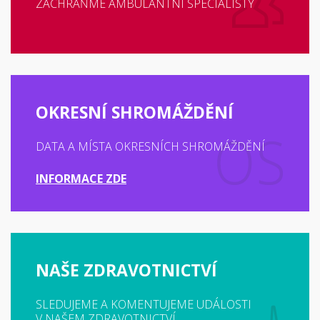
ZACHRAŇME AMBULANTNÍ SPECIALISTY
OKRESNÍ SHROMÁŽDĚNÍ
DATA A MÍSTA OKRESNÍCH SHROMÁŽDĚNÍ
INFORMACE ZDE
NAŠE ZDRAVOTNICTVÍ
SLEDUJEME A KOMENTUJEME UDÁLOSTI
V NAŠEM ZDRAVOTNICTVÍ