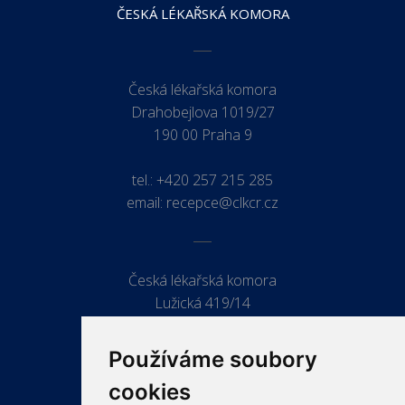
ČESKÁ LÉKAŘSKÁ KOMORA
Česká lékařská komora
Drahobejlova 1019/27
190 00 Praha 9
tel.:
+420 257 215 285
email:
recepce@clkcr.cz
Česká lékařská komora
Lužická 419/14
779 00 Olomouc
Používáme soubory
cookies