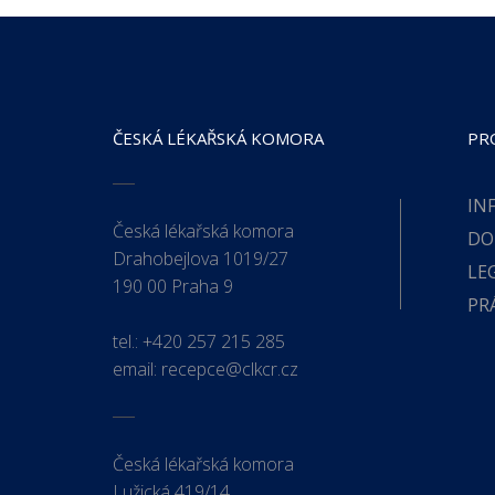
ČESKÁ LÉKAŘSKÁ KOMORA
PR
IN
Česká lékařská komora
DO
Drahobejlova 1019/27
LE
190 00 Praha 9
PR
tel.:
+420 257 215 285
email:
recepce@clkcr.cz
Česká lékařská komora
Lužická 419/14