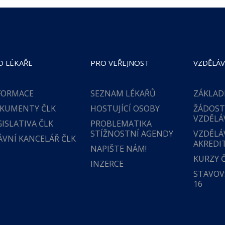
O LÉKAŘE
PRO VEŘEJNOST
VZDĚLÁV
FORMACE
SEZNAM LÉKAŘŮ
ZÁKLAD
KUMENTY ČLK
HOSTUJÍCÍ OSOBY
ŽÁDOST
VZDĚLÁ
GISLATIVA ČLK
PROBLEMATIKA
STÍŽNOSTNÍ AGENDY
VZDĚLÁ
ÁVNÍ KANCELÁŘ ČLK
AKREDI
NAPIŠTE NÁM!
KURZY 
INZERCE
STAVOVS
16