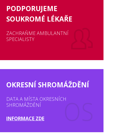
PODPORUJEME
SOUKROMÉ LÉKAŘE
ZACHRAŇME AMBULANTNÍ
SPECIALISTY
OKRESNÍ SHROMÁŽDĚNÍ
DATA A MÍSTA OKRESNÍCH
SHROMÁŽDĚNÍ
INFORMACE ZDE