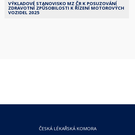
VÝKLADOVÉ STANOVISKO MZ ČR K POSUZOVÁNÍ
ZDRAVOTNÍ ZPŮSOBILOSTI K ŘÍZENÍ MOTOROVÝCH
VOZIDEL 2025
ČESKÁ LÉKAŘSKÁ KOMORA