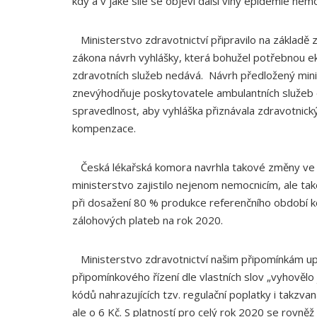
kdy a v jaké síle se objeví další vlny epidemie nem
Ministerstvo zdravotnictví připravilo na základě zm
zákona návrh vyhlášky, která bohužel potřebnou 
zdravotních služeb nedává. Návrh předložený minis
znevýhodňuje poskytovatele ambulantních služeb
spravedlnost, aby vyhláška přiznávala zdravotni
kompenzace.
Česká lékařská komora navrhla takové změny ve v
ministerstvo zajistilo nejenom nemocnicím, ale t
při dosažení 80 % produkce referenčního období 
zálohových plateb na rok 2020.
Ministerstvo zdravotnictví našim připomínkám u
připomínkového řízení dle vlastních slov „vyhovělo
kódů nahrazujících tzv. regulační poplatky i takzvan
ale o 6 Kč. S platností pro celý rok 2020 se rovně