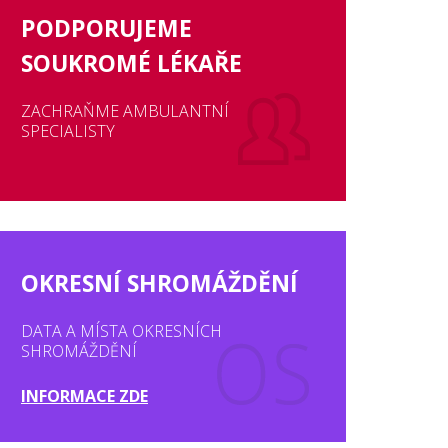
PODPORUJEME
SOUKROMÉ LÉKAŘE
ZACHRAŇME AMBULANTNÍ
SPECIALISTY
OKRESNÍ SHROMÁŽDĚNÍ
DATA A MÍSTA OKRESNÍCH
SHROMÁŽDĚNÍ
INFORMACE ZDE