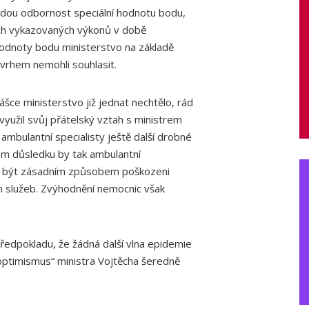
aždou odbornost speciální hodnotu bodu,
ech vykazovaných výkonů v době
odnoty bodu ministerstvo na základě
ávrhem nemohli souhlasit.
ce ministerstvo již jednat nechtělo, rád
využil svůj přátelský vztah s ministrem
ambulantní specialisty ještě další drobné
m důsledku by tak ambulantní
li být zásadním způsobem poškozeni
h služeb. Zvýhodnění nemocnic však
dpokladu, že žádná další vlna epidemie
 „optimismus“ ministra Vojtěcha šeredně