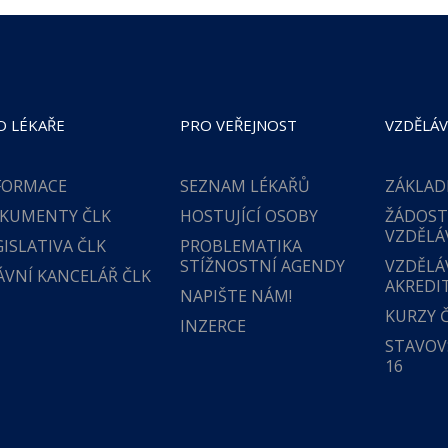
O LÉKAŘE
PRO VEŘEJNOST
VZDĚLÁV
FORMACE
SEZNAM LÉKAŘŮ
ZÁKLAD
KUMENTY ČLK
HOSTUJÍCÍ OSOBY
ŽÁDOST
VZDĚLÁ
GISLATIVA ČLK
PROBLEMATIKA
STÍŽNOSTNÍ AGENDY
VZDĚLÁ
ÁVNÍ KANCELÁŘ ČLK
AKREDI
NAPIŠTE NÁM!
KURZY 
INZERCE
STAVOVS
16