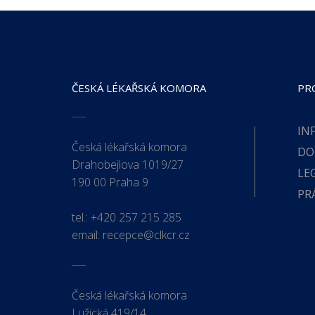
ČESKÁ LÉKAŘSKÁ KOMORA
PR
IN
Česká lékařská komora
DO
Drahobejlova 1019/27
LE
190 00 Praha 9
PR
tel.:
+420 257 215 285
email:
recepce@clkcr.cz
Česká lékařská komora
Lužická 419/14