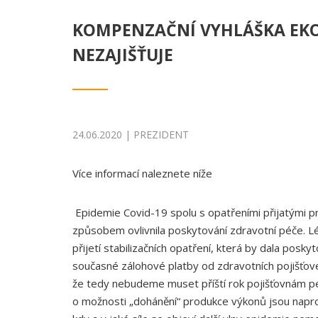
KOMPENZAČNÍ VYHLÁŠKA EK
NEZAJIŠŤUJE
24.06.2020 | PREZIDENT
Více informací naleznete níže
Epidemie Covid-19 spolu s opatřeními přijatými pr
způsobem ovlivnila poskytování zdravotní péče. 
přijetí stabilizačních opatření, která by dala posky
současné zálohové platby od zdravotních pojišťo
že tedy nebudeme muset příští rok pojišťovnám pe
o možnosti „dohánění“ produkce výkonů jsou napros