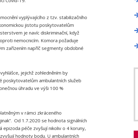
oci Covid-19.
ocnění vyplývajícího z tzv. stabilizačního
ekonomickou jistotu poskytovatelům
terstvem je navíc diskriminační, když
 oproti nemocnicím. Komora požaduje
ckým zařízením napříč segmenty obdobné
yhlášce, jejichž zohledněním by
aké poskytovatelům ambulantních služeb
konečnou úhradu ve výši 100 %
platněným v rámci zkráceného
 jinak“. Od 1.7.2020 se hodnota signálních
á epizoda péče zvyšují nikoliv o 4 koruny,
ž zvyšují hodnoty bodu. U ambulantních