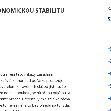
OKRESNÍ SHROMÁŽDĚNÍ
PROFESNÍ BEZÚHONNOST
NAPIŠTE NÁM!
LICENČNÍ KOM
ZAHRANIČNÍ O
K
ONOMICKOU STABILITU
DELEGÁTI SJEZDU
KNIHOVNA ZDRAVOTNICKÉ LEGISLATIVY
INZERCE
VĚDECKÁ RAD
TISKOVÉ ODDĚ
S
PRŮKAZ ČLENA ČLK
REGISTR ČLEN
FORMULÁŘE
PROFESNÍ BE
ČLENSKÉ PŘÍSPĚVKY
ČASOPIS TEM
ČASOPIS A WEBOVÉ STRÁNKY ČLK
KANCELÁŘE
INZERCE
INZERCE
oti šíření této nákazy zásadním
Lékařská komora od počátku prosazuje
tovatelům zdravotních služeb jistotu, že
ven nejsou pouhou „bezúročnou půjčkou“ a
níze vracet. Představy ministra Vojtěcha
to nereálné, a to bez ohledu na to, zda,