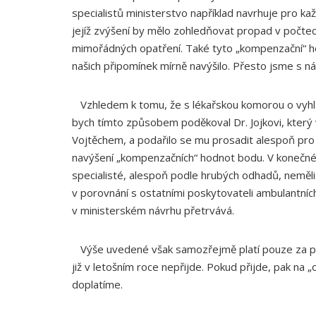
specialistů ministerstvo například navrhuje pro k
jejíž zvýšení by mělo zohledňovat propad v počt
mimořádných opatření. Také tyto „kompenzační“ h
našich připomínek mírně navýšilo. Přesto jsme s n
Vzhledem k tomu, že s lékařskou komorou o vyhláš
bych tímto způsobem poděkoval Dr. Jojkovi, který 
Vojtěchem, a podařilo se mu prosadit alespoň pro 
navýšení „kompenzačních“ hodnot bodu. V konečné
specialisté, alespoň podle hrubých odhadů, nemě
v porovnání s ostatními poskytovateli ambulantníc
v ministerském návrhu přetrvává.
Výše uvedené však samozřejmě platí pouze za pře
již v letošním roce nepřijde. Pokud přijde, pak na
doplatíme.