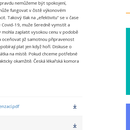
 opravdu nemůžeme být spokojení,
nemůže fungovat v čistě výkonovém
it. Takový tlak na „efektivitu“ se v čase
e Covid-19, muže šeredně vymstít a
rv mohla zaplatit vysokou cenu v podobě
ba oceňovat již samotnou připravenost
obírají plat jen když hoří. Diskuse o
átka na místě. Pokud chceme potřebné
akticky okamžitě. Česká lékařská komora
enzací.pdf