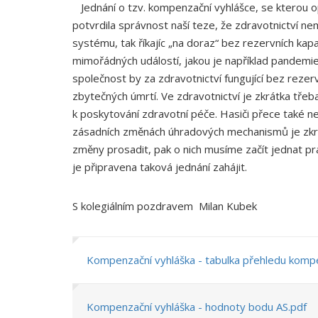
Jednání o tzv. kompenzační vyhlášce, se kterou
potvrdila správnost naší teze, že zdravotnictví 
systému, tak říkajíc „na doraz“ bez rezervních kapac
mimořádných událostí, jakou je například pandemi
společnost by za zdravotnictví fungující bez reze
zbytečných úmrtí. Ve zdravotnictví je zkrátka tře
k poskytování zdravotní péče. Hasiči přece také nep
zásadních změnách úhradových mechanismů je zkr
změny prosadit, pak o nich musíme začít jednat pr
je připravena taková jednání zahájit.
S kolegiálním pozdravem Milan Kubek
Kompenzační vyhláška - tabulka přehledu komp
Kompenzační vyhláška - hodnoty bodu AS.pdf