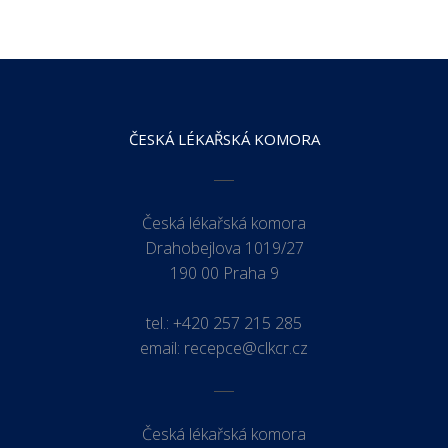
ČESKÁ LÉKAŘSKÁ KOMORA
Česká lékařská komora
Drahobejlova 1019/27
190 00 Praha 9
tel.:
+420 257 215 285
email:
recepce@clkcr.cz
Česká lékařská komora