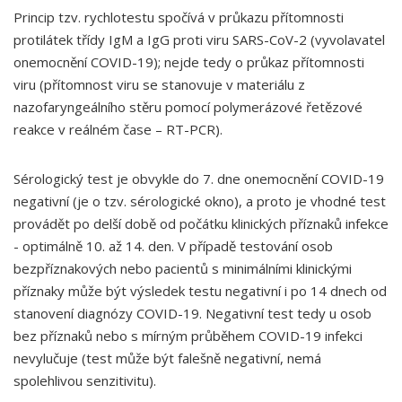
Princip tzv. rychlotestu spočívá v průkazu přítomnosti
protilátek třídy IgM a IgG proti viru SARS-CoV-2 (vyvolavatel
onemocnění COVID-19); nejde tedy o průkaz přítomnosti
viru (přítomnost viru se stanovuje v materiálu z
nazofaryngeálního stěru pomocí polymerázové řetězové
reakce v reálném čase – RT-PCR).
Sérologický test je obvykle do 7. dne onemocnění COVID-19
negativní (je o tzv. sérologické okno), a proto je vhodné test
provádět po delší době od počátku klinických příznaků infekce
- optimálně 10. až 14. den. V případě testování osob
bezpříznakových nebo pacientů s minimálními klinickými
příznaky může být výsledek testu negativní i po 14 dnech od
stanovení diagnózy COVID-19. Negativní test tedy u osob
bez příznaků nebo s mírným průběhem COVID-19 infekci
nevylučuje (test může být falešně negativní, nemá
spolehlivou senzitivitu).