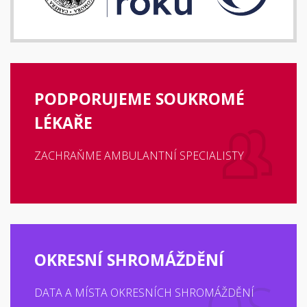
PODPORUJEME SOUKROMÉ
LÉKAŘE
ZACHRAŇME AMBULANTNÍ SPECIALISTY
OKRESNÍ SHROMÁŽDĚNÍ
DATA A MÍSTA OKRESNÍCH SHROMÁŽDĚNÍ