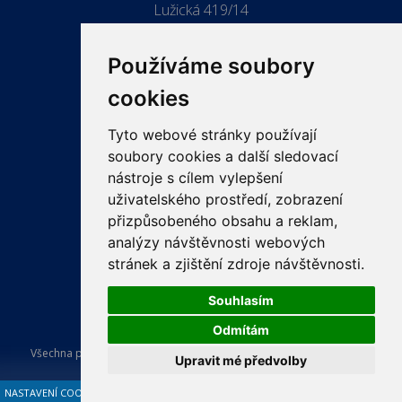
Lužická 419/14
779 00 Olomouc
Používáme soubory
cookies
Tyto webové stránky používají
ODKAZY
soubory cookies a další sledovací
PRO LÉKAŘE
nástroje s cílem vylepšení
uživatelského prostředí, zobrazení
PRO VEŘEJNOST
přizpůsobeného obsahu a reklam,
VZDĚLÁVÁNÍ
analýzy návštěvnosti webových
stránek a zjištění zdroje návštěvnosti.
Souhlasím
Odmítám
Všechna práva vyhrazena Česká lékařská komora. Tvorba a provoz
Upravit mé předvolby
webu:
ISSA CZECH s.r.o.
.
NASTAVENÍ COOKIES