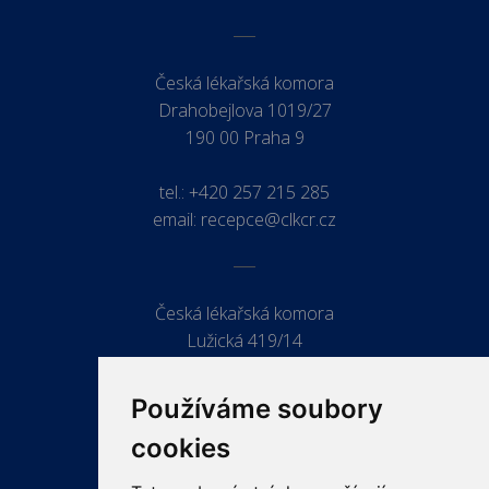
Česká lékařská komora
Drahobejlova 1019/27
190 00 Praha 9
tel.:
+420 257 215 285
email:
recepce@clkcr.cz
Česká lékařská komora
Lužická 419/14
779 00 Olomouc
Používáme soubory
cookies