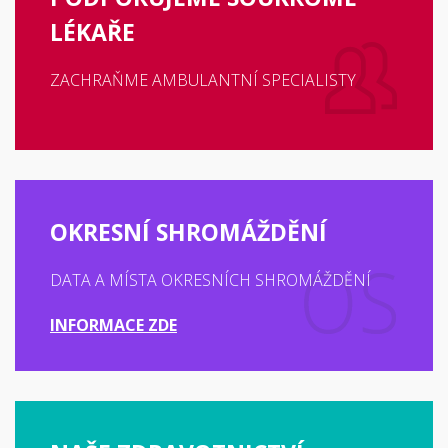
LÉKAŘE
ZACHRAŇME AMBULANTNÍ SPECIALISTY
OKRESNÍ SHROMÁŽDĚNÍ
DATA A MÍSTA OKRESNÍCH SHROMÁŽDĚNÍ
INFORMACE ZDE