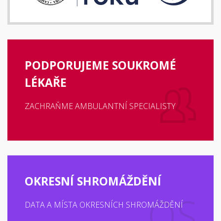
PODPORUJEME SOUKROMÉ
LÉKAŘE
ZACHRAŇME AMBULANTNÍ SPECIALISTY
OKRESNÍ SHROMÁŽDĚNÍ
DATA A MÍSTA OKRESNÍCH SHROMÁŽDĚNÍ