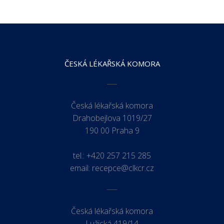
ČESKÁ LÉKAŘSKÁ KOMORA
Česká lékařská komora
Drahobejlova 1019/27
190 00 Praha 9
tel.:
+420 257 215 285
email:
recepce@clkcr.cz
Česká lékařská komora
Lužická 419/14