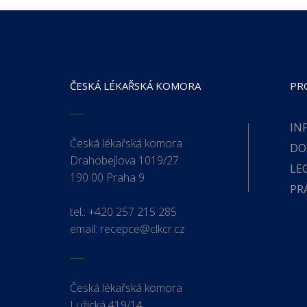
ČESKÁ LÉKAŘSKÁ KOMORA
PR
IN
Česká lékařská komora
DO
Drahobejlova 1019/27
LE
190 00 Praha 9
PR
tel.:
+420 257 215 285
email:
recepce@clkcr.cz
Česká lékařská komora
Lužická 419/14