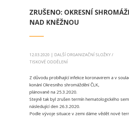
ZRUŠENO: OKRESNÍ SHROMÁŽ
NAD KNĚŽNOU
12.03.2020 | DALŠÍ ORGANIZAČNÍ SLOŽKY /
TISKOVÉ ODDĚLENÍ
Z důvodu probíhající infekce koronavirem a v soul
konání Okresního shromáždění ČLK,
plánované na 25.3.2020.
Stejně tak byl zrušen termín hematologického se
následující den 26.3.2020.
Podle vývoje situace v zemi dáme vědět nové term