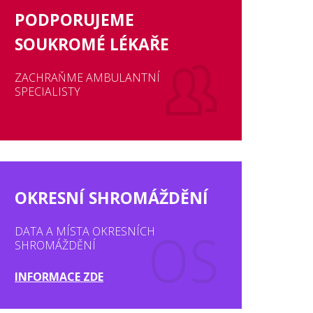
PODPORUJEME
SOUKROMÉ LÉKAŘE
ZACHRAŇME AMBULANTNÍ
SPECIALISTY
OKRESNÍ SHROMÁŽDĚNÍ
DATA A MÍSTA OKRESNÍCH
SHROMÁŽDĚNÍ
INFORMACE ZDE