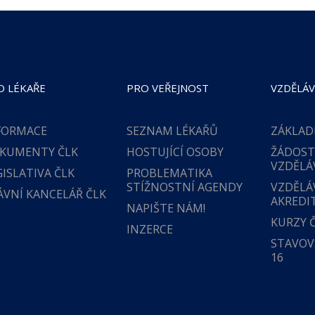
O LÉKAŘE
PRO VEŘEJNOST
VZDĚLÁV
FORMACE
SEZNAM LÉKAŘŮ
ZÁKLAD
KUMENTY ČLK
HOSTUJÍCÍ OSOBY
ŽÁDOST
VZDĚLÁ
GISLATIVA ČLK
PROBLEMATIKA
STÍŽNOSTNÍ AGENDY
VZDĚLÁ
ÁVNÍ KANCELÁŘ ČLK
AKREDI
NAPIŠTE NÁM!
KURZY 
INZERCE
STAVOVS
16